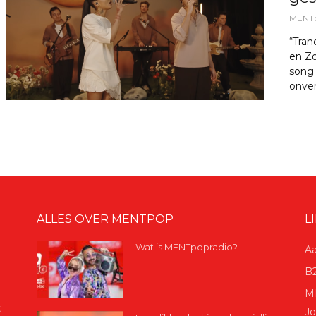
MENT
“Tran
en Z
song 
onver
ALLES OVER MENTPOP
L
Wat is MENTpopradio?
Aa
B2
ME
t
Jo