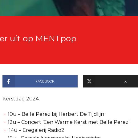
g er uit op MENTpop
FACEBOOK
X
Kerstdag 2024:
10u – Belle Perez bij Herbert De Tijdlijn
12u – Concert ‘Een Warme Kerst met Belle Perez’
14u – Eregalerij Radio2