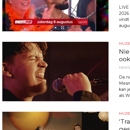
LIVE
2026
vindt
augus
MUZI
Nie
ook
MENT
De ni
Mesm
kan j
als Wa
MUZI
‘Tr
ges