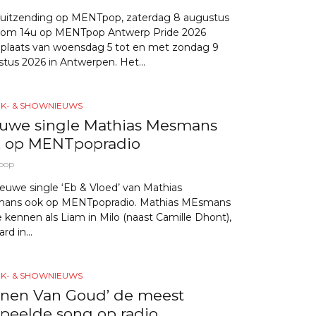
 uitzending op MENTpop, zaterdag 8 augustus
 om 14u op MENTpop Antwerp Pride 2026
 plaats van woensdag 5 tot en met zondag 9
tus 2026 in Antwerpen. Het...
EK- & SHOWNIEUWS
uwe single Mathias Mesmans
 op MENTpopradio
pop
euwe single ‘Eb & Vloed’ van Mathias
ans ook op MENTpopradio. Mathias MEsmans
e kennen als Liam in Milo (naast Camille Dhont),
rd in...
EK- & SHOWNIEUWS
anen Van Goud’ de meest
peelde song op radio