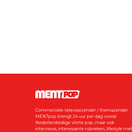
Commerciële televisiezender / themazender.
MENTpop brengt 24 uur per dag vooral
Nederlandstalige vlotte pop, maar ook
interviews, interessante rubrieken, lifestyle me