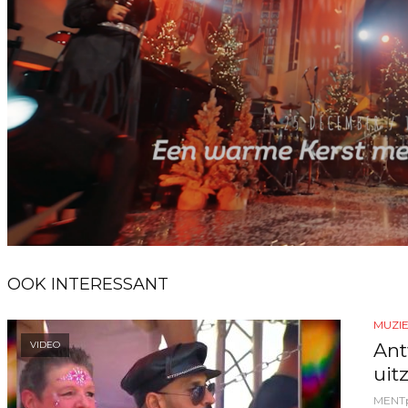
OOK INTERESSANT
MUZI
Ant
VIDEO
uit
MENT