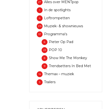
Alles over MENTpop
27
In de spotlights
1
Loftrompetten
4
Muziek- & shownieuws
215
Programma's
57
Pieter Op Pad
6
POP 10
23
Show Me The Monkey
8
Trendsetters In Bed Met
9
Themax – muziek
14
Trailers
5