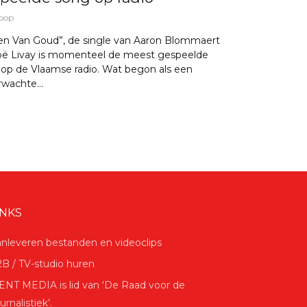
pop
en Van Goud”, de single van Aaron Blommaert
oë Livay is momenteel de meest gespeelde
op de Vlaamse radio. Wat begon als een
wachte...
INKS
nleveren bestanden en videoclips
B / TV-studio huren
NT MEDIA is lid van ‘De Raad voor de
urnalistiek’.