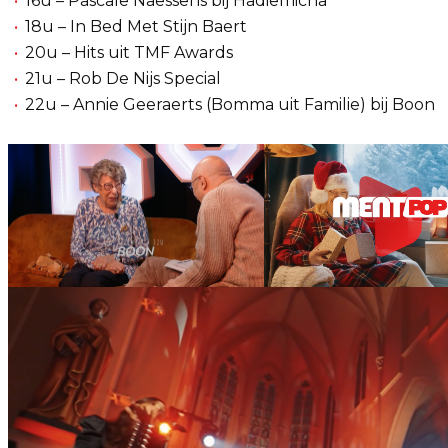
16u – Pascale Naessens bij Hadiemicha
18u – In Bed Met Stijn Baert
20u – Hits uit TMF Awards
21u – Rob De Nijs Special
22u – Annie Geeraerts (Bomma uit Familie) bij Boon