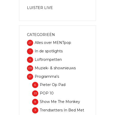
LUISTER LIVE
CATEGORIEËN
Alles over MENTpop
27
In de spotlights
1
Loftrompetten
4
Muziek- & shownieuws
215
Programma's
57
Pieter Op Pad
6
POP 10
23
Show Me The Monkey
8
Trendsetters In Bed Met
9