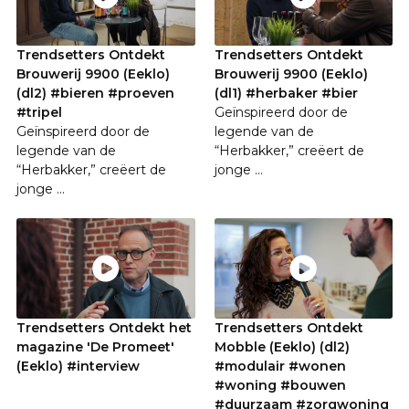
Trendsetters Ontdekt
Trendsetters Ontdekt
Brouwerij 9900 (Eeklo)
Brouwerij 9900 (Eeklo)
(dl2) #bieren #proeven
(dl1) #herbaker #bier
#tripel
Geïnspireerd door de
Geïnspireerd door de
legende van de
legende van de
“Herbakker,” creëert de
“Herbakker,” creëert de
jonge ...
jonge ...
Trendsetters Ontdekt het
Trendsetters Ontdekt
magazine 'De Promeet'
Mobble (Eeklo) (dl2)
(Eeklo) #interview
#modulair #wonen
#woning #bouwen
#duurzaam #zorgwoning