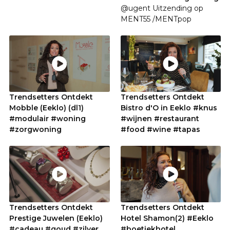
@ugent Uitzending op
MENT55 /MENTpop
Trendsetters Ontdekt
Trendsetters Ontdekt
Mobble (Eeklo) (dl1)
Bistro d'O in Eeklo #knus
#modulair #woning
#wijnen #restaurant
#zorgwoning
#food #wine #tapas
Trendsetters Ontdekt
Trendsetters Ontdekt
Prestige Juwelen (Eeklo)
Hotel Shamon(2) #Eeklo
#cadeau #goud #zilver
#boetiekhotel