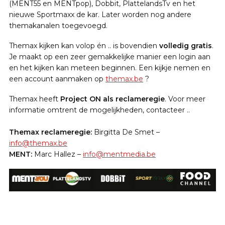
(MENT55 en MENTpop), Dobbit, PlattelandsTv en het
nieuwe Sportmaxx de kar. Later worden nog andere
themakanalen toegevoegd.
Themax kijken kan volop én .. is bovendien
volledig gratis
.
Je maakt op een zeer gemakkelijke manier een login aan
en het kijken kan meteen beginnen. Een kijkje nemen en
een account aanmaken op
themax.be
?
Themax heeft
Project ON als reclameregie
. Voor meer
informatie omtrent de mogelijkheden, contacteer ..
Themax reclameregie:
Birgitta De Smet –
info@themax.be
MENT:
Marc Hallez –
info@mentmedia.be