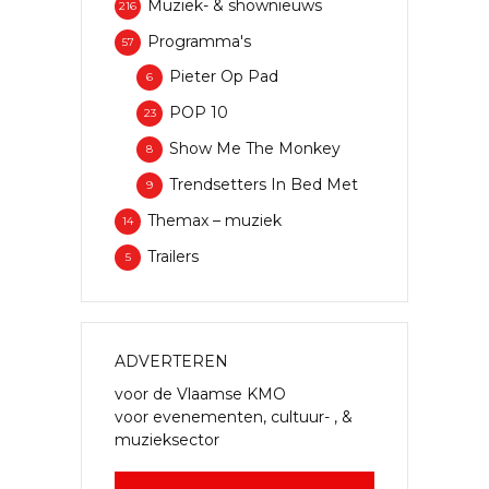
Muziek- & shownieuws
216
Programma's
57
Pieter Op Pad
6
POP 10
23
Show Me The Monkey
8
Trendsetters In Bed Met
9
Themax – muziek
14
Trailers
5
ADVERTEREN
voor de Vlaamse KMO
voor evenementen, cultuur- , &
muzieksector