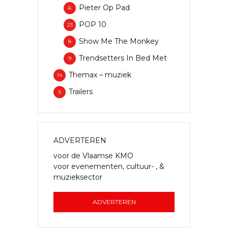
Pieter Op Pad
6
POP 10
23
Show Me The Monkey
8
Trendsetters In Bed Met
9
Themax – muziek
14
Trailers
5
ADVERTEREN
voor de Vlaamse KMO
voor evenementen, cultuur- , &
muzieksector
ADVERTEREN