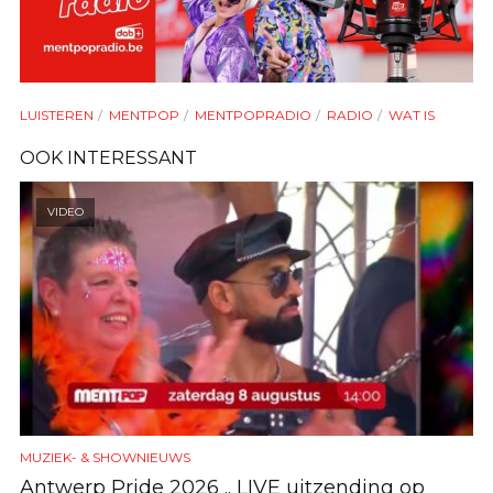
LUISTEREN
MENTPOP
MENTPOPRADIO
RADIO
WAT IS
OOK INTERESSANT
VIDEO
MUZIEK- & SHOWNIEUWS
Antwerp Pride 2026 .. LIVE uitzending op