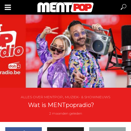
,
ALLES OVER MENTPOP
MUZIEK- & SHOWNIEUWS
Wat is MENTpopradio?
2 maanden geleden