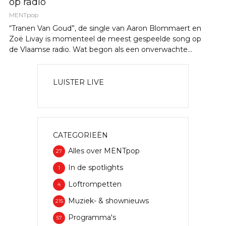
op radio
MENTpop
“Tranen Van Goud”, de single van Aaron Blommaert en
Zoë Livay is momenteel de meest gespeelde song op
de Vlaamse radio. Wat begon als een onverwachte...
LUISTER LIVE
CATEGORIEËN
Alles over MENTpop
27
In de spotlights
1
Loftrompetten
4
Muziek- & shownieuws
215
Programma's
57