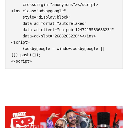
     crossorigin="anonymous"></script>

<ins class="adsbygoogle"

     style="display:block"

     data-ad-format="autorelaxed"

     data-ad-client="ca-pub-1247215583686234"

     data-ad-slot="2683263220"></ins>

<script>

     (adsbygoogle = window.adsbygoogle || 
[]).push({});

</script>