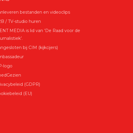
nleveren bestanden en videoclips
B / TV-studio huren
NT MEDIA is lid van ‘De Raad voor de
urnalistiek’.
ngesloten bij CIM (kijkcijers)
mbassadeur
P-logo
oedGezien
ivacybeleid (GDPR)
okiebeleid (EU)