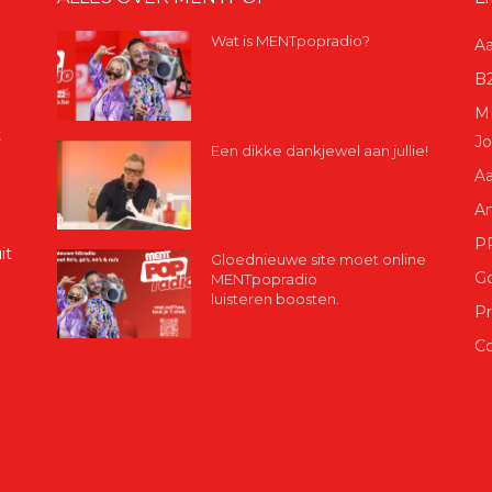
Wat is MENTpopradio?
Aa
B2
ME
t
Jo
Een dikke dankjewel aan jullie!
Aa
A
P
it
Gloednieuwe site moet online
G
MENTpopradio
luisteren boosten.
Pr
Co