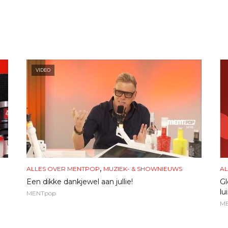
VIDEO
,
ALLES OVER MENTPOP
MUZIEK- & SHOWNIEUWS
AL
Een dikke dankjewel aan jullie!
Gl
lu
MENTpop
M