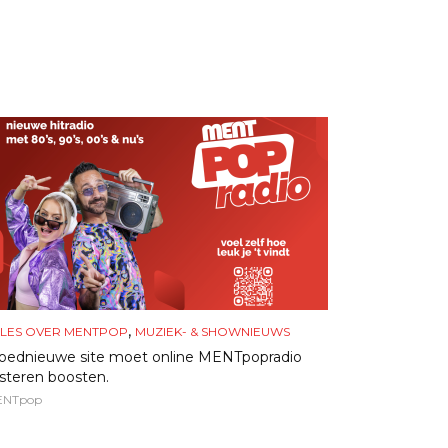
,
LES OVER MENTPOP
MUZIEK- & SHOWNIEUWS
oednieuwe site moet online MENTpopradio
isteren boosten.
ENTpop