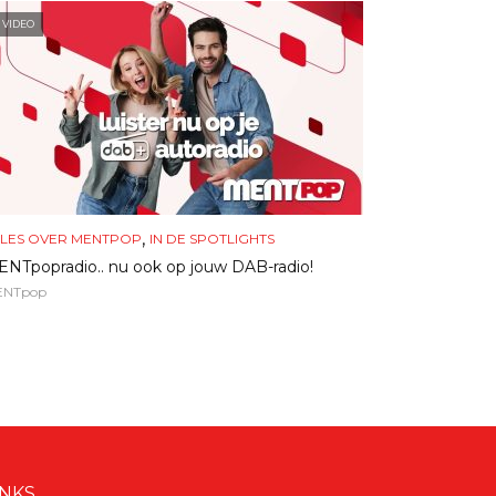
VIDEO
,
LES OVER MENTPOP
IN DE SPOTLIGHTS
NTpopradio.. nu ook op jouw DAB-radio!
ENTpop
INKS