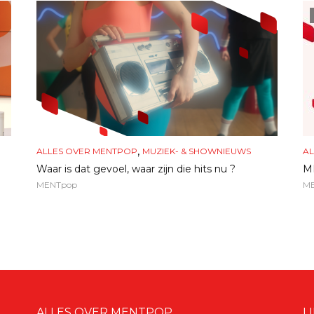
,
ALLES OVER MENTPOP
MUZIEK- & SHOWNIEUWS
AL
Waar is dat gevoel, waar zijn die hits nu ?
ME
MENTpop
M
ALLES OVER MENTPOP
L