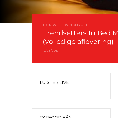
TRENDSETTERS IN BED MET
Trendsetters In Bed Me
(volledige aflevering)
17/03/2019
LUISTER LIVE
CATEGORIEËN