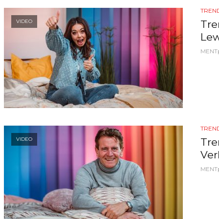
TREND
Tre
VIDEO
Lew
MENT
TREND
Tre
VIDEO
Ver
MENT