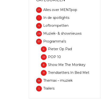
Alles over MENTpop
27
In de spotlights
1
Loftrompetten
4
Muziek- & shownieuws
215
Programma's
57
Pieter Op Pad
6
POP 10
23
Show Me The Monkey
8
Trendsetters In Bed Met
9
Themax – muziek
14
Trailers
5