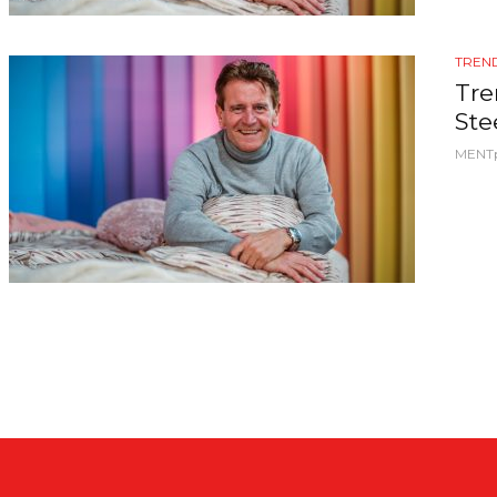
TREND
Tre
Ste
MENT