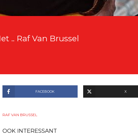
t .. Raf Van Brussel
FACEBOOK
X
RAF VAN BRUSSEL
OOK INTERESSANT