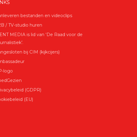
INKS
nleveren bestanden en videoclips
B / TV-studio huren
NT MEDIA is lid van ‘De Raad voor de
urnalistiek’.
ngesloten bij CIM (kijkcijers)
mbassadeur
P-logo
oedGezien
ivacybeleid (GDPR)
okiebeleid (EU)