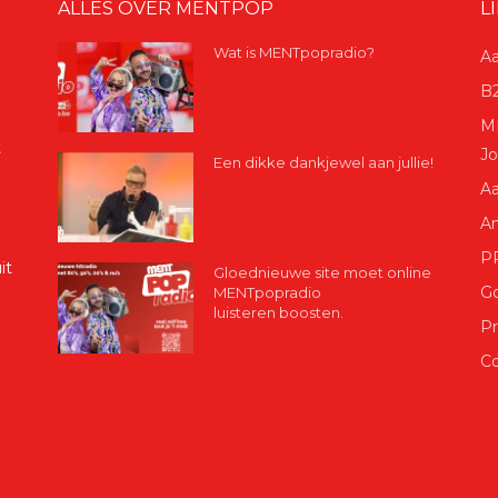
ALLES OVER MENTPOP
L
Wat is MENTpopradio?
Aa
B2
ME
t
Jo
Een dikke dankjewel aan jullie!
Aa
A
P
it
Gloednieuwe site moet online
G
MENTpopradio
luisteren boosten.
Pr
Co