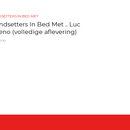
SETTERS IN BED MET
ndsetters In Bed Met .. Luc
eno (volledige aflevering)
pop