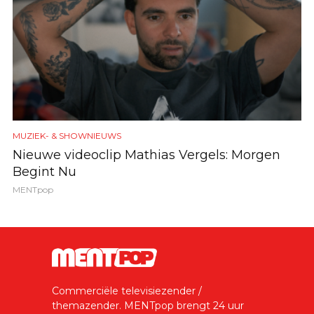
MUZIEK- & SHOWNIEUWS
Nieuwe videoclip Mathias Vergels: Morgen
Begint Nu
MENTpop
Commerciële televisiezender /
themazender. MENTpop brengt 24 uur