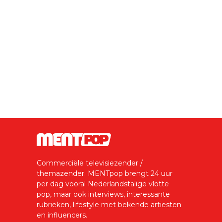
Commerciële televisiezender /
themazender. MENTpop brengt 24 uur
per dag vooral Nederlandstalige vlotte
pop, maar ook interviews, interessante
rubrieken, lifestyle met bekende artiesten
en influencers.