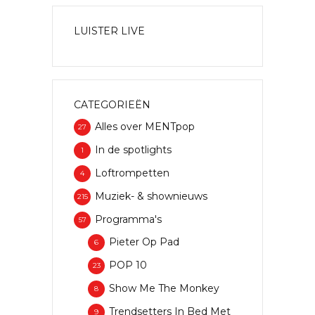
LUISTER LIVE
CATEGORIEËN
Alles over MENTpop
27
In de spotlights
1
Loftrompetten
4
Muziek- & shownieuws
215
Programma's
57
Pieter Op Pad
6
POP 10
23
Show Me The Monkey
8
Trendsetters In Bed Met
9