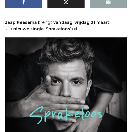
Jaap Reesema
brengt
vandaag
,
vrijdag 21 maart
,
zijn
nieuwe single
‘
Sprakeloos
’ uit.