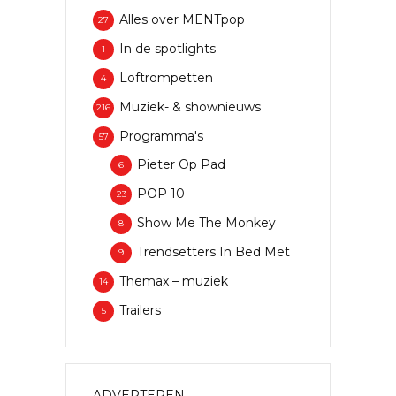
Alles over MENTpop
27
In de spotlights
1
Loftrompetten
4
Muziek- & shownieuws
216
Programma's
57
Pieter Op Pad
6
POP 10
23
Show Me The Monkey
8
Trendsetters In Bed Met
9
Themax – muziek
14
Trailers
5
ADVERTEREN