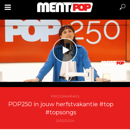
PROGRAMMA'S
POP250 in jouw herfstvakantie #top
#topsongs
21/10/2024