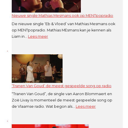
uitzending
op
Nieuwe single Mathias Mesmans ook op MENTpopradio
MENTpop
De nieuwe single ‘Eb & Vloed’ van Mathias Mesmans ook
op MENTpopradio. Mathias MEsmans kan je kennen als
:
Liam in…
Lees meer
Nieuwe
single
Mathias
Mesmans
ook
op
MENTpopradio
‘Tranen Van Goud’ de meest gespeelde song op radio
“Tranen Van Goud”, de single van Aaron Blommaert en
Zoë Livay is momenteel de meest gespeelde song op
:
de Vlaamse radio. Wat begon als…
Lees meer
‘Tranen
Van
Goud’