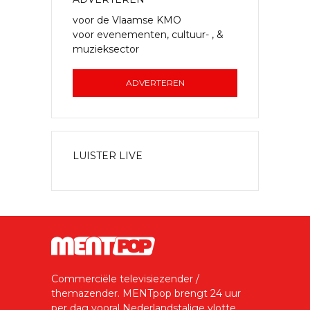
voor de Vlaamse KMO
voor evenementen, cultuur- , &
muzieksector
ADVERTEREN
LUISTER LIVE
Commerciële televisiezender /
themazender. MENTpop brengt 24 uur
per dag vooral Nederlandstalige vlotte