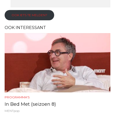
Summer
Feels
Like
OOK IETS TE MELDEN?
Gold
van
OOK INTERESSANT
Simon
Vay
PROGRAMMA'S
In Bed Met (seizoen 8)
MENTpop