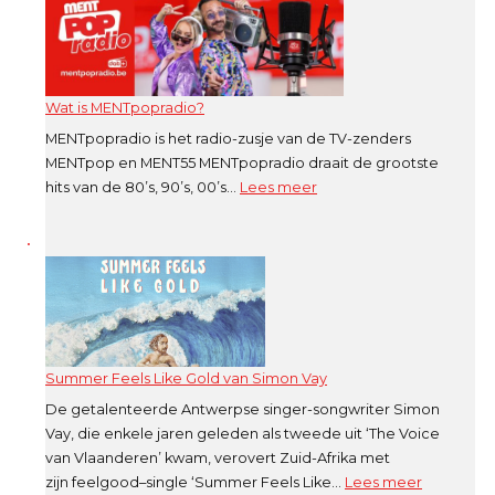
de
meest
gespeelde
song
Wat is MENTpopradio?
op
radio
MENTpopradio is het radio-zusje van de TV-zenders
MENTpop en MENT55 MENTpopradio draait de grootste
:
hits van de 80’s, 90’s, 00’s…
Lees meer
Wat
is
MENTpopradio?
Summer Feels Like Gold van Simon Vay
De getalenteerde Antwerpse singer-songwriter Simon
Vay, die enkele jaren geleden als tweede uit ‘The Voice
van Vlaanderen’ kwam, verovert Zuid-Afrika met
:
zijn feelgood–single ‘Summer Feels Like…
Lees meer