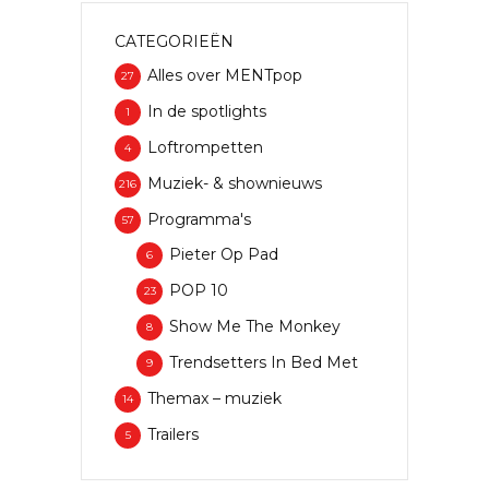
CATEGORIEËN
Alles over MENTpop
27
In de spotlights
1
Loftrompetten
4
Muziek- & shownieuws
216
Programma's
57
Pieter Op Pad
6
POP 10
23
Show Me The Monkey
8
Trendsetters In Bed Met
9
Themax – muziek
14
Trailers
5