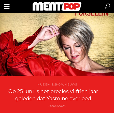
MUZIEK- & SHOWNIEUWS
Op 25 juni is het precies vijftien jaar
geleden dat Yasmine overleed
26/06/2024