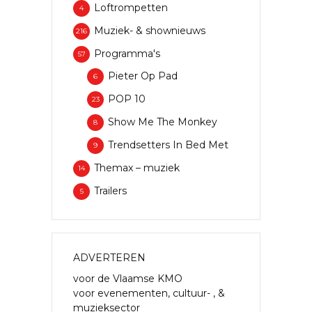
Loftrompetten
4
Muziek- & shownieuws
216
Programma's
57
Pieter Op Pad
6
POP 10
23
Show Me The Monkey
8
Trendsetters In Bed Met
9
Themax – muziek
14
Trailers
5
ADVERTEREN
voor de Vlaamse KMO
voor evenementen, cultuur- , &
muzieksector