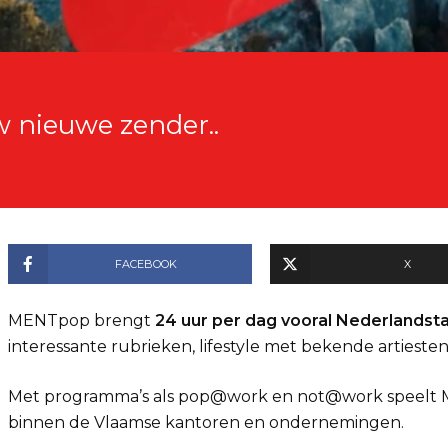
w nieuwe zender..
FACEBOOK
X
MENTpop brengt
24 uur per dag vooral Nederlandsta
interessante rubrieken, lifestyle met bekende artiesten
Met programma’s als pop@work en not@work speelt M
binnen de Vlaamse kantoren en ondernemingen.