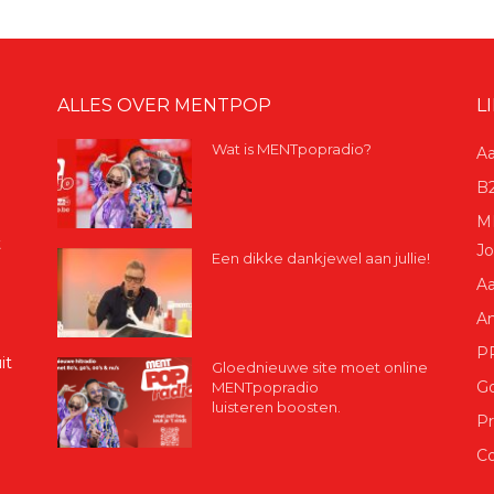
ALLES OVER MENTPOP
L
Wat is MENTpopradio?
Aa
B2
ME
t
Jo
Een dikke dankjewel aan jullie!
Aa
A
P
it
Gloednieuwe site moet online
G
MENTpopradio
luisteren boosten.
Pr
Co