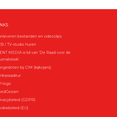
INKS
nleveren bestanden en videoclips
B / TV-studio huren
NT MEDIA is lid van ‘De Raad voor de
urnalistiek’.
ngesloten bij CIM (kijkcijers)
mbassadeur
P-logo
oedGezien
ivacybeleid (GDPR)
okiebeleid (EU)