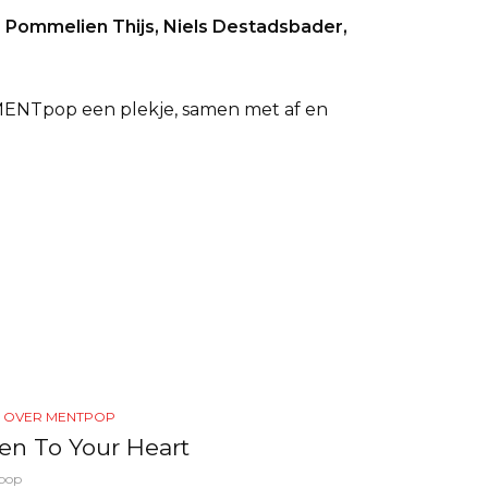
 Pommelien Thijs, Niels Destadsbader,
p MENTpop een plekje, samen met af en
S OVER MENTPOP
ten To Your Heart
pop