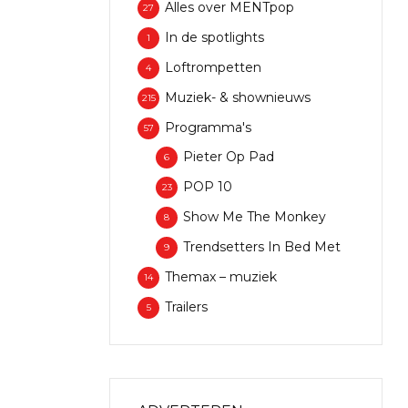
Alles over MENTpop
27
In de spotlights
1
Loftrompetten
4
Muziek- & shownieuws
215
Programma's
57
Pieter Op Pad
6
POP 10
23
Show Me The Monkey
8
Trendsetters In Bed Met
9
Themax – muziek
14
Trailers
5