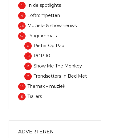
In de spotlights
1
Loftrompetten
4
Muziek- & shownieuws
215
Programma's
57
Pieter Op Pad
6
POP 10
23
Show Me The Monkey
8
Trendsetters In Bed Met
9
Themax – muziek
14
Trailers
5
ADVERTEREN