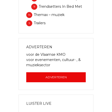
Trendsetters In Bed Met
9
Themax – muziek
14
Trailers
5
ADVERTEREN
voor de Vlaamse KMO
voor evenementen, cultuur- , &
muzieksector
ADVERTEREN
LUISTER LIVE