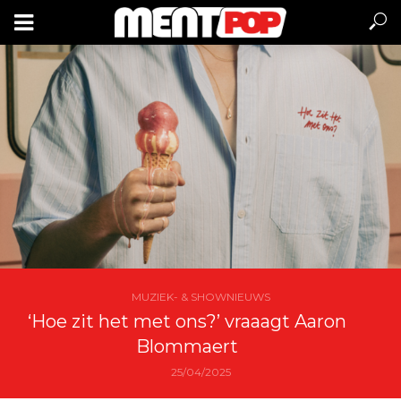
MUZIEK- & SHOWNIEUWS
‘Hoe zit het met ons?’ vraaagt Aaron
Blommaert
25/04/2025