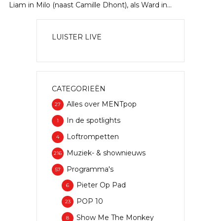
Liam in Milo (naast Camille Dhont), als Ward in...
LUISTER LIVE
CATEGORIEËN
Alles over MENTpop
27
In de spotlights
1
Loftrompetten
4
Muziek- & shownieuws
216
Programma's
57
Pieter Op Pad
6
POP 10
23
Show Me The Monkey
8