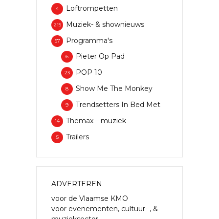
Loftrompetten
4
Muziek- & shownieuws
215
Programma's
57
Pieter Op Pad
6
POP 10
23
Show Me The Monkey
8
Trendsetters In Bed Met
9
Themax – muziek
14
Trailers
5
ADVERTEREN
voor de Vlaamse KMO
voor evenementen, cultuur- , &
muzieksector