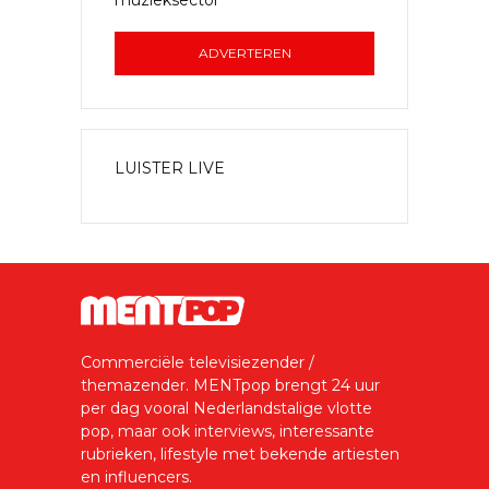
ADVERTEREN
LUISTER LIVE
Commerciële televisiezender /
themazender. MENTpop brengt 24 uur
per dag vooral Nederlandstalige vlotte
pop, maar ook interviews, interessante
rubrieken, lifestyle met bekende artiesten
en influencers.