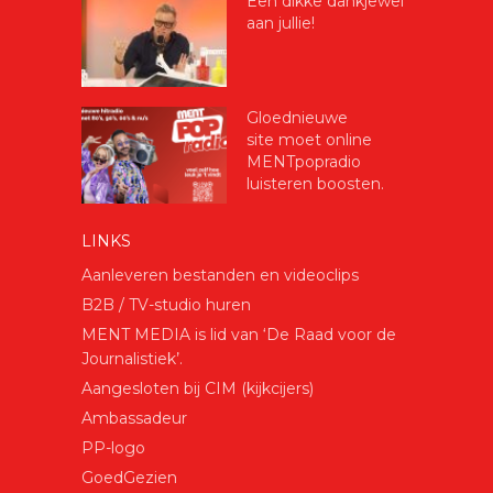
Een dikke dankjewel
aan jullie!
Gloednieuwe
site moet online
MENTpopradio
luisteren boosten.
LINKS
Aanleveren bestanden en videoclips
B2B / TV-studio huren
MENT MEDIA is lid van ‘De Raad voor de
Journalistiek’.
Aangesloten bij CIM (kijkcijers)
Ambassadeur
PP-logo
GoedGezien