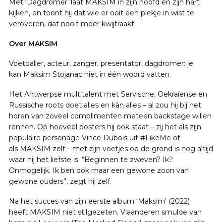
Met ‘Dagdromer’ laat MAKSIM in zijn hoofd en zijn hart
kijken, en toont hij dat wie er ooit een plekje in wist te
veroveren, dat nooit meer kwijtraakt.
Over MAKSIM
Voetballer, acteur, zanger, presentator, dagdromer: je
kan Maksim Stojanac niet in één woord vatten.
Het Antwerpse multitalent met Servische, Oekraïense en
Russische roots doet alles en kàn alles – al zou hij bij het
horen van zoveel complimenten meteen backstage willen
rennen. Op hoeveel posters hij ook staat – zij het als zijn
populaire personage Vince Dubois uit #LikeMe of
als MAKSIM zelf – met zijn voetjes op de grond is nog altijd
waar hij het liefste is. “Beginnen te zweven? Ik?
Onmogelijk. Ik ben ook maar een gewone zoon van
gewone ouders”, zegt hij zelf.
Na het succes van zijn eerste album ‘Maksim’ (2022)
heeft MAKSIM niet stilgezeten. Vlaanderen smulde van