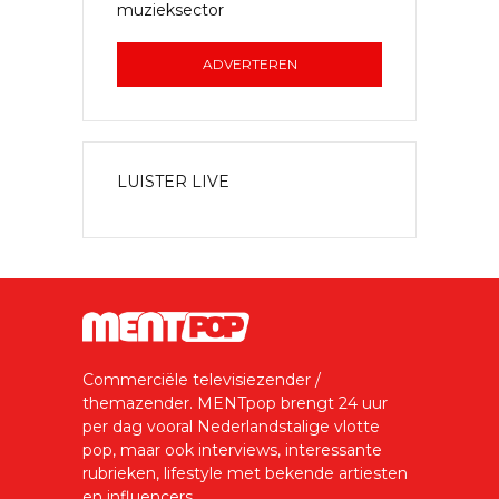
muzieksector
ADVERTEREN
LUISTER LIVE
Commerciële televisiezender /
themazender. MENTpop brengt 24 uur
per dag vooral Nederlandstalige vlotte
pop, maar ook interviews, interessante
rubrieken, lifestyle met bekende artiesten
en influencers.