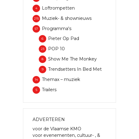
Loftrompetten
4
Muziek- & shownieuws
215
Programma's
57
Pieter Op Pad
6
POP 10
23
Show Me The Monkey
8
Trendsetters In Bed Met
9
Themax – muziek
14
Trailers
5
ADVERTEREN
voor de Vlaamse KMO
voor evenementen, cultuur- , &