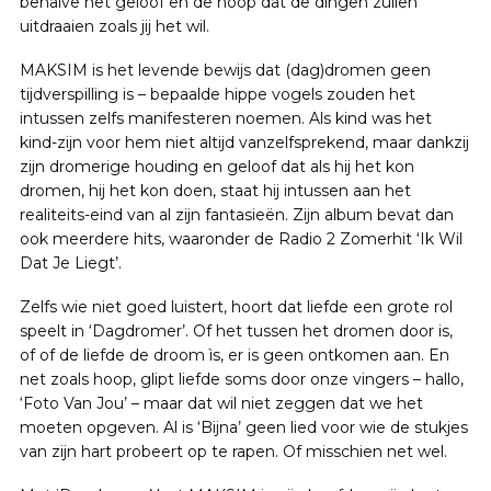
behalve het geloof en de hoop dat de dingen zullen
uitdraaien zoals jij het wil.
MAKSIM is het levende bewijs dat (dag)dromen geen
tijdverspilling is – bepaalde hippe vogels zouden het
intussen zelfs manifesteren noemen. Als kind was het
kind-zijn voor hem niet altijd vanzelfsprekend, maar dankzij
zijn dromerige houding en geloof dat als hij het kon
dromen, hij het kon doen, staat hij intussen aan het
realiteits-eind van al zijn fantasieën. Zijn album bevat dan
ook meerdere hits, waaronder de Radio 2 Zomerhit ‘Ik Wil
Dat Je Liegt’.
Zelfs wie niet goed luistert, hoort dat liefde een grote rol
speelt in ‘Dagdromer’. Of het tussen het dromen door is,
of of de liefde de droom ìs, er is geen ontkomen aan. En
net zoals hoop, glipt liefde soms door onze vingers – hallo,
‘Foto Van Jou’ – maar dat wil niet zeggen dat we het
moeten opgeven. Al is ‘Bijna’ geen lied voor wie de stukjes
van zijn hart probeert op te rapen. Of misschien net wel.