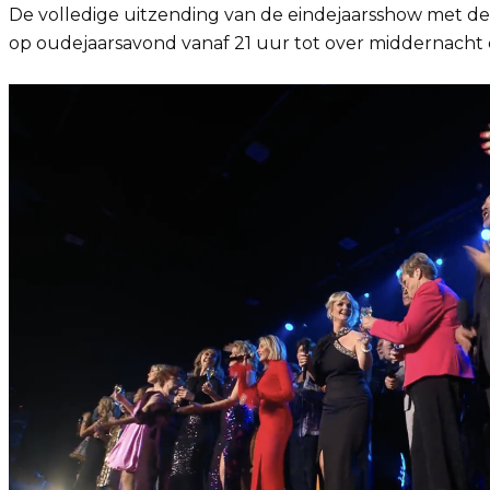
De volledige uitzending van de eindejaarsshow met de u
op oudejaarsavond vanaf 21 uur tot over middernach