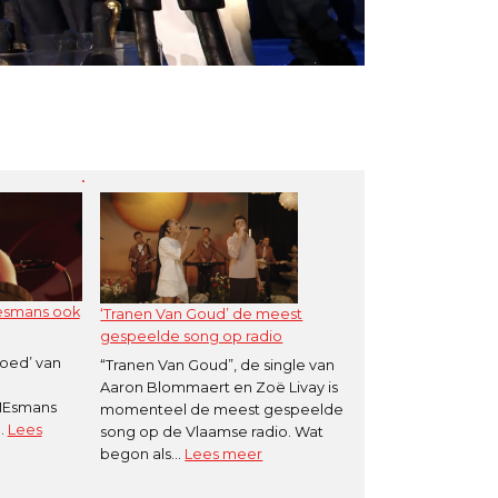
Mesmans ook
‘Tranen Van Goud’ de meest
gespeelde song op radio
loed’ van
“Tranen Van Goud”, de single van
Aaron Blommaert en Zoë Livay is
MEsmans
momenteel de meest gespeelde
n…
Lees
song op de Vlaamse radio. Wat
:
begon als…
Lees meer
‘Tranen
Van