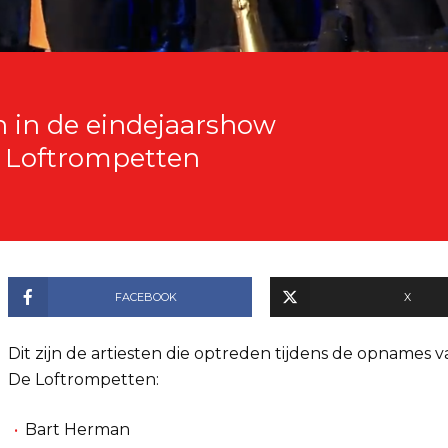
n in de eindejaarshow
e Loftrompetten
FACEBOOK
X
Dit zijn de artiesten die optreden tijdens de opnames 
De Loftrompetten:
Bart Herman