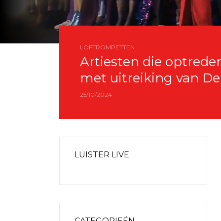
LOFTROMPETTEN
Artiesten die optrede
met uitreiking van D
25/10/2024
LUISTER LIVE
CATEGORIEËN