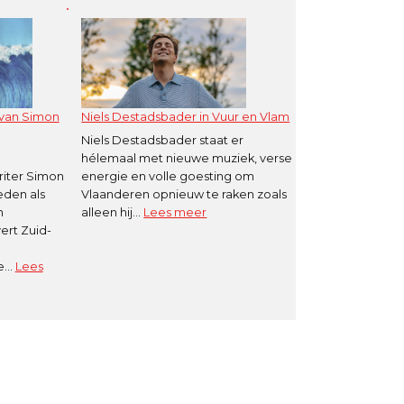
Goud’
de
meest
gespeelde
song
op
 van Simon
Niels Destadsbader in Vuur en Vlam
radio
Niels Destadsbader staat er
hélemaal met nieuwe muziek, verse
iter Simon
energie en volle goesting om
eden als
Vlaanderen opnieuw te raken zoals
:
n
alleen hij…
Lees meer
Niels
ert Zuid-
Destadsbader
in
ke…
Lees
Vuur
en
Vlam