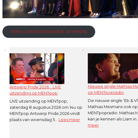
NEEM OOK EENS EEN KIJKJE OP MENT55
Nieuwe single Mathias 
Antwerp Pride 2026 .. LIVE
op MENTpopradio
uitzending op MENTpop
De nieuwe single ‘Eb & V
LIVE uitzending op MENTpop,
Mathias Mesmans ook op
zaterdag 8 augustus 2026 om 14u op
MENTpopradio. Mathias 
MENTpop Antwerp Pride 2026 vindt
kan je kennen als Liam i
:
plaats van woensdag 5…
Lees meer
:
meer
Antwerp
Nieuwe
Pride
single
2026