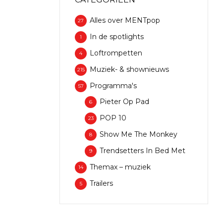
Alles over MENTpop
27
In de spotlights
1
Loftrompetten
4
Muziek- & shownieuws
215
Programma's
57
Pieter Op Pad
6
POP 10
23
Show Me The Monkey
8
Trendsetters In Bed Met
9
Themax – muziek
14
Trailers
5