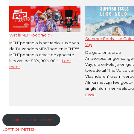
Mathias
..
Mesmans
LIVE
ook
uitzending
op
op
MENTpopradio
MENTpop
Wat is MENTpopradio?
Summer Feels Like Gold
MENTpopradio is het radio-zusje van
Vay
de TV-zenders MENTpop en MENT55
De getalenteerde
MENTpopradio draait de grootste
Antwerpse singer-songwr
hits van de 80’s, 90’s, 00’s…
Lees
Vay, die enkele jaren gel
:
meer
tweede uit ‘The Voice va
Wat
Vlaanderen’ kwam, verov
is
Afrika met zijn feelgood–
MENTpopradio?
single ‘Summer Feels Li
:
meer
Summer
Feels
Like
Gold
OOK IETS TE MELDEN?
van
LOFTROMPETTEN
Simon